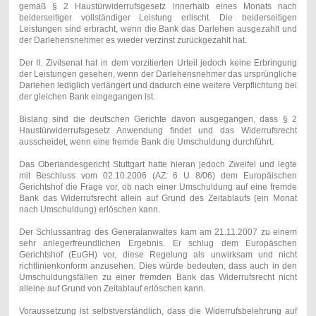
gemäß § 2 Haustürwiderrufsgesetz innerhalb eines Monats nach
beiderseitiger vollständiger Leistung erlischt. Die beiderseitigen
Leistungen sind erbracht, wenn die Bank das Darlehen ausgezahlt und
der Darlehensnehmer es wieder verzinst zurückgezahlt hat.
Der II. Zivilsenat hat in dem vorzitierten Urteil jedoch keine Erbringung
der Leistungen gesehen, wenn der Darlehensnehmer das ursprüngliche
Darlehen lediglich verlängert und dadurch eine weitere Verpflichtung bei
der gleichen Bank eingegangen ist.
Bislang sind die deutschen Gerichte davon ausgegangen, dass § 2
Haustürwiderrufsgesetz Anwendung findet und das Widerrufsrecht
ausscheidet, wenn eine fremde Bank die Umschuldung durchführt.
Das Oberlandesgericht Stuttgart hatte hieran jedoch Zweifel und legte
mit Beschluss vom 02.10.2006 (AZ: 6 U 8/06) dem Europäischen
Gerichtshof die Frage vor, ob nach einer Umschuldung auf eine fremde
Bank das Widerrufsrecht allein auf Grund des Zeitablaufs (ein Monat
nach Umschuldung) erlöschen kann.
Der Schlussantrag des Generalanwaltes kam am 21.11.2007 zu einem
sehr anlegerfreundlichen Ergebnis. Er schlug dem Europäschen
Gerichtshof (EuGH) vor, diese Regelung als unwirksam und nicht
richtlinienkonform anzusehen. Dies würde bedeuten, dass auch in den
Umschuldungsfällen zu einer fremden Bank das Widerrufsrecht nicht
alleine auf Grund von Zeitablauf erlöschen kann.
Voraussetzung ist selbstverständlich, dass die Widerrufsbelehrung auf