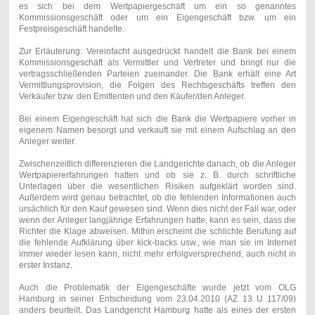
es sich bei dem Wertpapiergeschäft um ein so genanntes
Kommissionsgeschäft oder um ein Eigengeschäft bzw. um ein
Festpreisgeschäft handelte.
Zur Erläuterung: Vereinfacht ausgedrückt handelt die Bank bei einem
Kommissionsgeschäft als Vermittler und Vertreter und bringt nur die
vertragsschließenden Parteien zueinander. Die Bank erhält eine Art
Vermittlungsprovision, die Folgen des Rechtsgeschäfts treffen den
Verkäufer bzw. den Emittenten und den Käufer/den Anleger.
Bei einem Eigengeschäft hat sich die Bank die Wertpapiere vorher in
eigenem Namen besorgt und verkauft sie mit einem Aufschlag an den
Anleger weiter.
Zwischenzeitlich differenzieren die Landgerichte danach, ob die Anleger
Wertpapiererfahrungen hatten und ob sie z. B. durch schriftliche
Unterlagen über die wesentlichen Risiken aufgeklärt worden sind.
Außerdem wird genau betrachtet, ob die fehlenden Informationen auch
ursächlich für den Kauf gewesen sind. Wenn dies nicht der Fall war, oder
wenn der Anleger langjährige Erfahrungen hatte, kann es sein, dass die
Richter die Klage abweisen. Mithin erscheint die schlichte Berufung auf
die fehlende Aufklärung über kick-backs usw., wie man sie im Internet
immer wieder lesen kann, nicht mehr erfolgversprechend, auch nicht in
erster Instanz.
Auch die Problematik der Eigengeschäfte wurde jetzt vom OLG
Hamburg in seiner Entscheidung vom 23.04.2010 (AZ 13 U 117/09)
anders beurteilt. Das Landgericht Hamburg hatte als eines der ersten