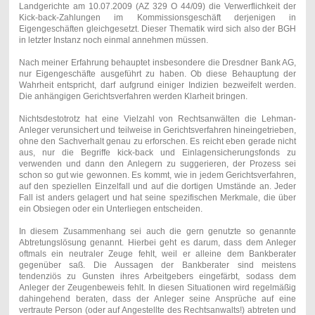
Landgerichte am 10.07.2009 (AZ 329 O 44/09) die Verwerflichkeit der
Kick-back-Zahlungen im Kommissionsgeschäft derjenigen in
Eigengeschäften gleichgesetzt. Dieser Thematik wird sich also der BGH
in letzter Instanz noch einmal annehmen müssen.
Nach meiner Erfahrung behauptet insbesondere die Dresdner Bank AG,
nur Eigengeschäfte ausgeführt zu haben. Ob diese Behauptung der
Wahrheit entspricht, darf aufgrund einiger Indizien bezweifelt werden.
Die anhängigen Gerichtsverfahren werden Klarheit bringen.
Nichtsdestotrotz hat eine Vielzahl von Rechtsanwälten die Lehman-
Anleger verunsichert und teilweise in Gerichtsverfahren hineingetrieben,
ohne den Sachverhalt genau zu erforschen. Es reicht eben gerade nicht
aus, nur die Begriffe kick-back und Einlagensicherungsfonds zu
verwenden und dann den Anlegern zu suggerieren, der Prozess sei
schon so gut wie gewonnen. Es kommt, wie in jedem Gerichtsverfahren,
auf den speziellen Einzelfall und auf die dortigen Umstände an. Jeder
Fall ist anders gelagert und hat seine spezifischen Merkmale, die über
ein Obsiegen oder ein Unterliegen entscheiden.
In diesem Zusammenhang sei auch die gern genutzte so genannte
Abtretungslösung genannt. Hierbei geht es darum, dass dem Anleger
oftmals ein neutraler Zeuge fehlt, weil er alleine dem Bankberater
gegenüber saß. Die Aussagen der Bankberater sind meistens
tendenziös zu Gunsten ihres Arbeitgebers eingefärbt, sodass dem
Anleger der Zeugenbeweis fehlt. In diesen Situationen wird regelmäßig
dahingehend beraten, dass der Anleger seine Ansprüche auf eine
vertraute Person (oder auf Angestellte des Rechtsanwalts!) abtreten und