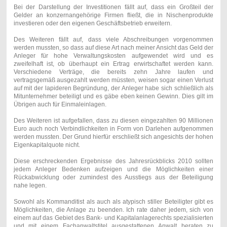
Bei der Darstellung der Investitionen fällt auf, dass ein Großteil der
Gelder an konzernangehörige Firmen fließt, die in Nischenprodukte
investieren oder den eigenen Geschäftsbetrieb erweitern.
Des Weiteren fällt auf, dass viele Abschreibungen vorgenommen
werden mussten, so dass auf diese Art nach meiner Ansicht das Geld der
Anleger für hohe Verwaltungskosten aufgewendet wird und es
zweifelhaft ist, ob überhaupt ein Ertrag erwirtschaftet werden kann.
Verschiedene Verträge, die bereits zehn Jahre laufen und
vertragsgemäß ausgezahlt werden müssten, weisen sogar einen Verlust
auf mit der lapideren Begründung, der Anleger habe sich schließlich als
Mitunternehmer beteiligt und es gäbe eben keinen Gewinn. Dies gilt im
Übrigen auch für Einmaleinlagen.
Des Weiteren ist aufgefallen, dass zu diesen eingezahlten 90 Millionen
Euro auch noch Verbindlichkeiten in Form von Darlehen aufgenommen
werden mussten. Der Grund hierfür erschließt sich angesichts der hohen
Eigenkapitalquote nicht.
Diese erschreckenden Ergebnisse des Jahresrückblicks 2010 sollten
jedem Anleger Bedenken aufzeigen und die Möglichkeiten einer
Rückabwicklung oder zumindest des Ausstiegs aus der Beteiligung
nahe legen.
Sowohl als Kommanditist als auch als atypisch stiller Beteiligter gibt es
Möglichkeiten, die Anlage zu beenden. Ich rate daher jedem, sich von
einem auf das Gebiet des Bank- und Kapitalanlagerechts spezialisierten
und mit einem Fachanwaltstitel ausgestattenen Anwalt beraten zu