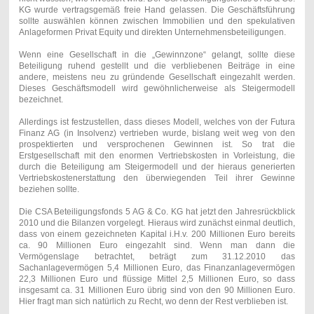
KG wurde vertragsgemäß freie Hand gelassen. Die Geschäftsführung
sollte auswählen können zwischen Immobilien und den spekulativen
Anlageformen Privat Equity und direkten Unternehmensbeteiligungen.
Wenn eine Gesellschaft in die „Gewinnzone“ gelangt, sollte diese
Beteiligung ruhend gestellt und die verbliebenen Beiträge in eine
andere, meistens neu zu gründende Gesellschaft eingezahlt werden.
Dieses Geschäftsmodell wird gewöhnlicherweise als Steigermodell
bezeichnet.
Allerdings ist festzustellen, dass dieses Modell, welches von der Futura
Finanz AG (in Insolvenz) vertrieben wurde, bislang weit weg von den
prospektierten und versprochenen Gewinnen ist. So trat die
Erstgesellschaft mit den enormen Vertriebskosten in Vorleistung, die
durch die Beteiligung am Steigermodell und der hieraus generierten
Vertriebskostenerstattung den überwiegenden Teil ihrer Gewinne
beziehen sollte.
Die CSA Beteiligungsfonds 5 AG & Co. KG hat jetzt den Jahresrückblick
2010 und die Bilanzen vorgelegt. Hieraus wird zunächst einmal deutlich,
dass von einem gezeichneten Kapital i.H.v. 200 Millionen Euro bereits
ca. 90 Millionen Euro eingezahlt sind. Wenn man dann die
Vermögenslage betrachtet, beträgt zum 31.12.2010 das
Sachanlagevermögen 5,4 Millionen Euro, das Finanzanlagevermögen
22,3 Millionen Euro und flüssige Mittel 2,5 Millionen Euro, so dass
insgesamt ca. 31 Millionen Euro übrig sind von den 90 Millionen Euro.
Hier fragt man sich natürlich zu Recht, wo denn der Rest verblieben ist.