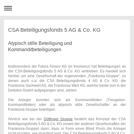
CSA Beteiligungsfonds 5 AG & Co. KG
Atypisch stille Beteiligung und
Kommanditbeteiligungen
Insbesondere die Futura Finanz AG (in Insolvenz) hat Beteiligungen an
der CSA Beteiligungsfonds 5 AG & Co. KG vertrieben. Es handelt sich
hierbei um eine Gesellschaft der sogenannten „Frankonia-Gruppe“, zu
denen auch u.a. die CSA Beteiligungsfonds 4 AG & Co. KG, die
Frankonia Sachwert AG, die Frankonia Wert AG, welche beide nun in der
Deltoton GmbH aufgegangen sind, zählen.
Die Anleger konnten sich als Kommanditisten (Treugeber-
Kommanditisten) oder als atypisch stille Gesellschafter an der
Frankonia-Gruppe beteiligen.
Ähnlich wie bei der
Göttinger Gruppe
besteht das Konzept der CSA
Beteiligungsfonds 5 AG & Co. KG (sowie der anderen Gesellschaften der
Frankonia-Gruppe) darin, dass in Form eines Blind Pools die Anleger
nicht wussten, wie investiert wird. Der CSA Beteiligungsfonds 5 AG & Co.