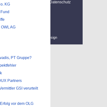
Datenschutz
Co. KG
 Fund
ffe
g OWL AG
sation: Silenium Screen- & Webdesign
vadis, PT Gruppe?
ektfehler
k
DUX Partners
ermittler GSI verurteilt
 Erfolg vor dem OLG