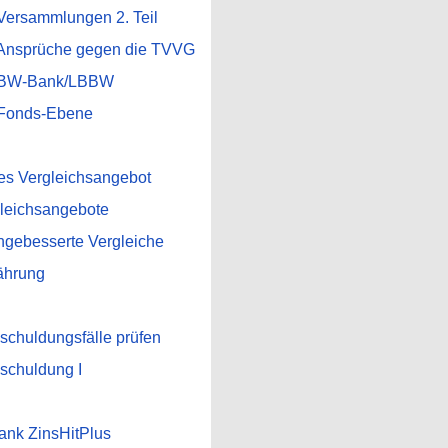
ersammlungen 2. Teil
Ansprüche gegen die TVVG
 BW-Bank/LBBW
Fonds-Ebene
es Vergleichsangebot
gleichsangebote
hgebesserte Vergleiche
ährung
huldungsfälle prüfen
chuldung I
Bank ZinsHitPlus