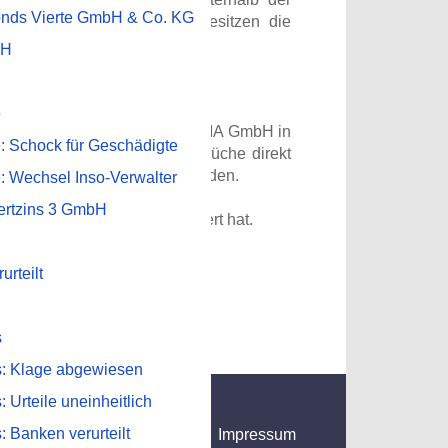
onds Vierte GmbH & Co. KG
ng B96 / B96a). Außerdem besitzen die
bH
ie betreiben musste.
e
 sehe ich gute Ansätze, die BEMA GmbH in
: Schock für Geschädigte
tgestellt, dass solche Ansprüche direkt
en Gesellschaft Anwendung finden.
: Wechsel Inso-Verwalter
ertzins 3 GmbH
eger der BEMA GmbH finanziert hat.
urteilt
s
: Klage abgewiesen
 Urteile uneinheitlich
 Banken verurteilt
Impressum