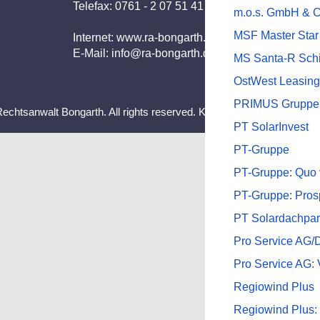
Telefax: 0761 - 2 07 51 41
m.o.s. GmbH & 
MSF Master Star
Internet:
www.ra-bongarth.de
E-Mail:
info@ra-bongarth.de
MS Santa-R Schi
OstWest Leasin
PRIMUS Gruppe
Rechtsanwalt Bongarth. All rights reserved. Konzept, Design & Reali
PT SolarInvest
PT-Gruppe
PT-Gruppe: Quo 
PT-Gruppe: Prosp
PT Solardachpar
Pro Service AG/
Pro Service AG: V
Regiowind Plus
Regiowind Plus: