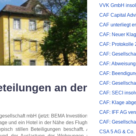
VVK GmbH insol
CAF Capital Adv
CAF unterliegt e
CAF: Neuer Klag
CAF: Protokolle
CAF: Gesellschaf
CAF: Abweisung r
CAF: Beendigun
CAF: Gesellschaf
 Beteilungen an der BEMA 
CAF: SECI insol
CAF: Klage abg
CAF: IFF AG verur
sgesellschaft mbH (jetzt: BEMA Investitions- und Beteiligung
CAF: Gesellschaf
ge und ein Hotel in der Nähe des Flughafens Berlin-Schönefeld
pisch stillen Beteiligungen beschafft. Allerdings gab und g
CSA 5 AG & Co.
und der Auslastung der Wohnungen und des Hotels. Die W