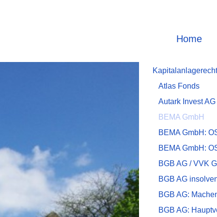
Home
Kapitalanlagerech
Atlas Fonds
Autark Invest AG
BEMA GmbH
BEMA GmbH: OSP
BEMA GmbH: OSP
BGB AG / VVK 
BGB AG insolven
BGB AG: Machen
BGB AG: Hauptv