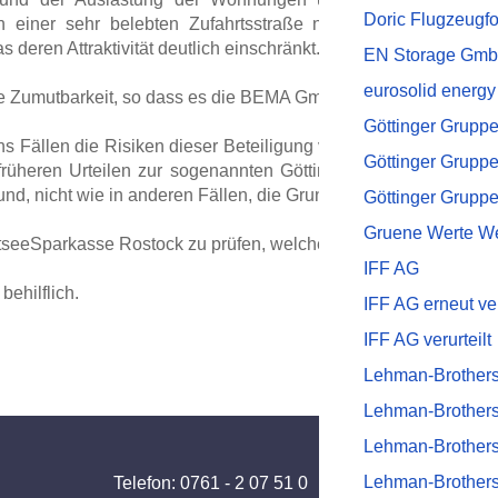
Doric Flugzeugf
 einer sehr belebten Zufahrtsstraße nach Berlin (Kreuzu
deren Attraktivität deutlich einschränkt.
EN Storage Gm
eurosolid energy
die Zumutbarkeit, so dass es die BEMA GmbH bereits in Eigenreg
Göttinger Grupp
s Fällen die Risiken dieser Beteiligung verdeutlicht wurden,
Göttinger Gruppe
heren Urteilen zur sogenannten Göttinger Gruppe bereits fes
nd, nicht wie in anderen Fällen, die Grundsätze der fehlerhaft
Göttinger Gruppe
Gruene Werte W
eeSparkasse Rostock zu prüfen, welche die Mehrzahl der Anl
IFF AG
behilflich.
IFF AG erneut ver
IFF AG verurteilt
Lehman-Brother
Lehman-Brothers
Lehman-Brothers:
Lehman-Brothers:
Telefon: 0761 - 2 07 51 0