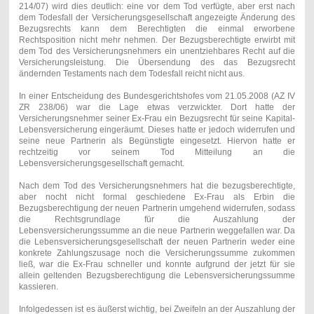
214/07) wird dies deutlich: eine vor dem Tod verfügte, aber erst nach
dem Todesfall der Versicherungsgesellschaft angezeigte Änderung des
Bezugsrechts kann dem Berechtigten die einmal erworbene
Rechtsposition nicht mehr nehmen. Der Bezugsberechtigte erwirbt mit
dem Tod des Versicherungsnehmers ein unentziehbares Recht auf die
Versicherungsleistung. Die Übersendung des das Bezugsrecht
ändernden Testaments nach dem Todesfall reicht nicht aus.
In einer Entscheidung des Bundesgerichtshofes vom 21.05.2008 (AZ IV
ZR 238/06) war die Lage etwas verzwickter. Dort hatte der
Versicherungsnehmer seiner Ex-Frau ein Bezugsrecht für seine Kapital-
Lebensversicherung eingeräumt. Dieses hatte er jedoch widerrufen und
seine neue Partnerin als Begünstigte eingesetzt. Hiervon hatte er
rechtzeitig vor seinem Tod Mitteilung an die
Lebensversicherungsgesellschaft gemacht.
Nach dem Tod des Versicherungsnehmers hat die bezugsberechtigte,
aber nocht nicht formal geschiedene Ex-Frau als Erbin die
Bezugsberechtigung der neuen Partnerin umgehend widerrufen, sodass
die Rechtsgrundlage für die Auszahlung der
Lebensversicherungssumme an die neue Partnerin weggefallen war. Da
die Lebensversicherungsgesellschaft der neuen Partnerin weder eine
konkrete Zahlungszusage noch die Versicherungssumme zukommen
ließ, war die Ex-Frau schneller und konnte aufgrund der jetzt für sie
allein geltenden Bezugsberechtigung die Lebensversicherungssumme
kassieren.
Infolgedessen ist es äußerst wichtig, bei Zweifeln an der Auszahlung der