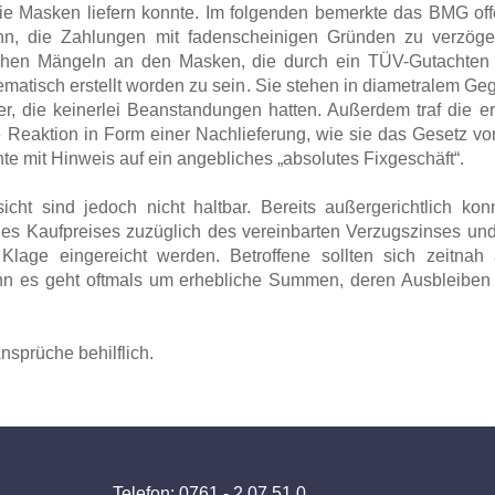
die Masken liefern konnte. Im folgenden bemerkte das BMG off
n, die Zahlungen mit fadenscheinigen Gründen zu verzöge
chen Mängeln an den Masken, die durch ein TÜV-Gutachten
ematisch erstellt worden zu sein. Sie stehen in diametralem G
r, die keinerlei Beanstandungen hatten. Außerdem traf die e
 Reaktion in Form einer Nachlieferung, wie sie das Gesetz vo
e mit Hinweis auf ein angebliches „absolutes Fixgeschäft“.
cht sind jedoch nicht haltbar. Bereits außergerichtlich 
des Kaufpreises zuzüglich des vereinbarten Verzugszinses und
Klage eingereicht werden. Betroffene sollten sich zeitnah
n es geht oftmals um erhebliche Summen, deren Ausbleiben m
nsprüche behilflich.
Telefon: 0761 - 2 07 51 0