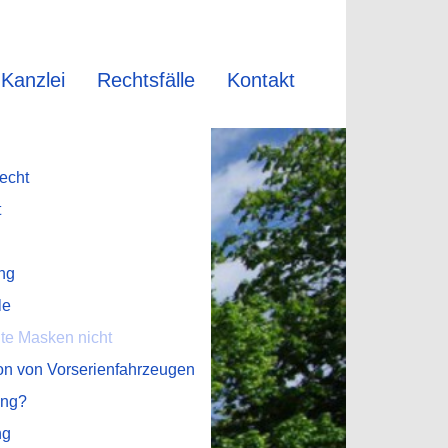
Kanzlei
Rechtsfälle
Kontakt
echt
t
ng
le
lte Masken nicht
on von Vorserienfahrzeugen
ung?
ng