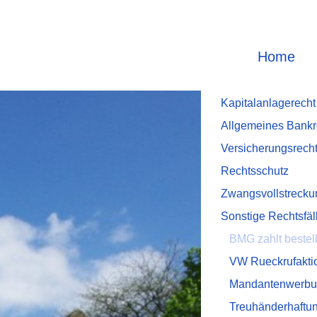
Home
Kapitalanlagerecht
Allgemeines Bankr
Versicherungsrech
Rechtsschutz
Zwangsvollstrecku
Sonstige Rechtsfäl
BMG zahlt bestel
VW Rueckrufakti
Mandantenwerb
Treuhänderhaftu